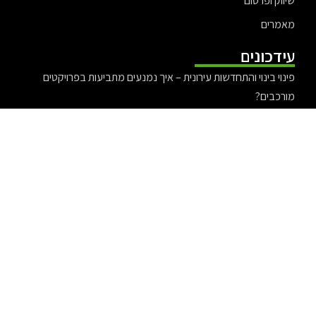
שיווק ופרסום
מאמרים
עידכונים
פינוי בינוי והתחדשות עירונית – איך נמנעים מתביעות בפרויקטים
מורכבים?
עורכת דין אלונה קורמן – משפט ציבורי עם ערכים
עורך דין אייל בסרגליק מומחה לדין פלילי
יריב יפת ולהקת צעירי תל אביב – אירוע האיחוד 2025
עורך דין לתביעות ביטוח לאומי להבנת הזכויות מול הביטוח הלאומי
אקזיט מוצלח – כך תעשו אקזיט בצורה נכונה ומדוייקת
מדוע פדומטרים (מדי- צעד) יעילים בניתוח של פעילות גופנית
אהרון ליפנר מציג: ליל סדר אקזוטי בתאילנד או טורקיה!