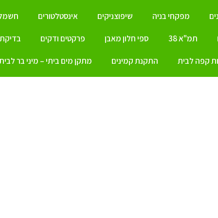
ים
מפקחי בניה
שיפוצניקים
אינסטלטורים
חשמלא
תמ"א 38
ספי חלון מאבן
פרקטים ודקים
בדיקת ל
ת קפה לבית
התקנת קמינים
מתקן מים ביתי – מיני בר לבית