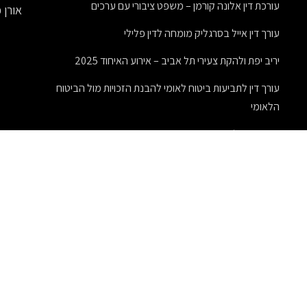
עורכת דין אלונה קורמן – משפט ציבורי עם ערכים
אורן 
עורך דין אייל בסרגליק מומחה לדין פלילי
יריב יפת ולהקת צעירי תל אביב – אירוע האיחוד 2025
עורך דין לתביעות ביטוח לאומי להבנת הזכויות מול הביטוח
הלאומי
אקזיט מוצלח – כך תעשו אקזיט בצורה נכונה ומדוייקת
מדוע פדומטרים (מדי- צעד) יעילים בניתוח של פעילות גופנית
אהרון ליפנר מציג: ליל סדר אקזוטי בתאילנד או טורקיה!
חיתוך פרספקס בלייזר: טכנולוגיה חדשנית ליצירת מוצרים
מרהיבים
חידוש פרקט עץ
מתנות לעובדים לטו בשבט – מתנות מיוחדות בחג מיוחד