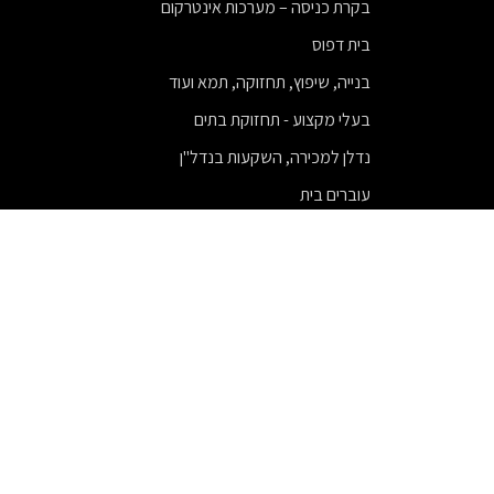
בקרת כניסה – מערכות אינטרקום
בית דפוס
בנייה, שיפוץ, תחזוקה, תמא ועוד
בעלי מקצוע - תחזוקת בתים
נדלן למכירה, השקעות בנדל"ן
עוברים בית
מתווכים
מזון ושתייה
בר מצווה
גוף
ניתוחי חזה
עורכי דין
פיננסים