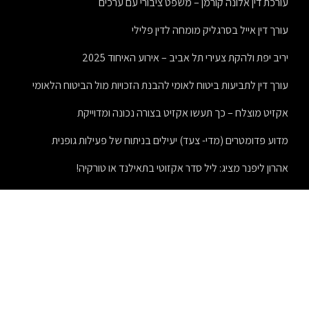
עורכת דין אלונה קורמן – משפט ציבורי עם ערכים
עורך דין אייל בסרגליק מומחה לדין פלילי
יריב יפת ולהקת צעירי תל אביב – אירוע האיחוד 2025
עורך דין לתביעות ביטוח לאומי להבנת הזכויות מול הביטוח הלאומי
אקזיט מוצלח – כך תעשו אקזיט בצורה נכונה ומדוייקת
מדוע פדומטרים (מדי- צעד) יעילים בניתוח של פעילות גופנית
אהרון ליפנר מציג: ליל סדר אקזוטי בתאילנד או טורקיה!
חיתוך פרספקס בלייזר: טכנולוגיה חדשנית ליצירת מוצרים מרהיבים
חידוש פרקט עץ
מתנות לעובדים לטו בשבט – מתנות מיוחדות בחג מיוחד
תפקידיו וסמכויותיו של טוען רבני