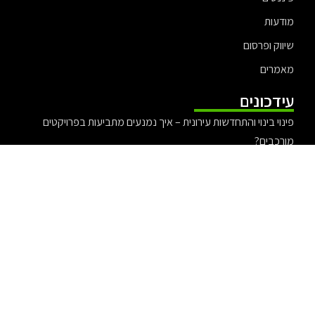
מודעות
שיווק ופרסום
מאמרים
עידכונים
פינוי בינוי והתחדשות עירונית – איך נמנעים מתביעות בפרויקטים
מורכבים?
עורכת דין אלונה קורמן – משפט ציבורי עם ערכים
עורך דין אייל בסרגליק מומחה לדין פלילי
יריב יפת ולהקת צעירי תל אביב – אירוע האיחוד 2025
עורך דין לתביעות ביטוח לאומי להבנת הזכויות מול הביטוח הלאומי
אקזיט מוצלח – כך תעשו אקזיט בצורה נכונה ומדוייקת
מדוע פדומטרים (מדי- צעד) יעילים בניתוח של פעילות גופנית