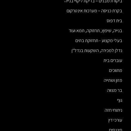
ביקורת מבנים – בדיקת ליקויי בנייה
בקרת כניסה – מערכות אינטרקום
בית דפוס
בנייה, שיפוץ, תחזוקה, תמא ועוד
בעלי מקצוע - תחזוקת בתים
נדלן למכירה, השקעות בנדל"ן
עוברים בית
מתווכים
מזון ושתייה
בר מצווה
גוף
ניתוחי חזה
עורכי דין
פיננסים