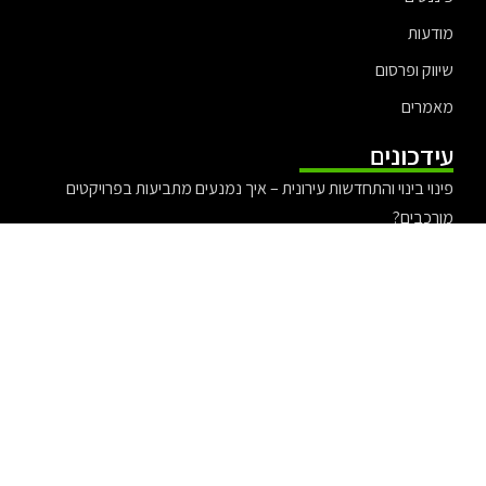
מודעות
שיווק ופרסום
מאמרים
עידכונים
פינוי בינוי והתחדשות עירונית – איך נמנעים מתביעות בפרויקטים
מורכבים?
עורכת דין אלונה קורמן – משפט ציבורי עם ערכים
עורך דין אייל בסרגליק מומחה לדין פלילי
יריב יפת ולהקת צעירי תל אביב – אירוע האיחוד 2025
עורך דין לתביעות ביטוח לאומי להבנת הזכויות מול הביטוח הלאומי
אקזיט מוצלח – כך תעשו אקזיט בצורה נכונה ומדוייקת
מדוע פדומטרים (מדי- צעד) יעילים בניתוח של פעילות גופנית