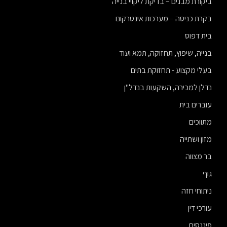
ביקורת מבנים – בדיקת ליקויי בנייה
בקרת כניסה – מערכות אינטרקום
בית דפוס
בנייה, שיפוץ, תחזוקה, תמא ועוד
בעלי מקצוע - תחזוקת בתים
נדלן למכירה, השקעות בנדל"ן
עוברים בית
מתווכים
מזון ושתייה
בר מצווה
גוף
ניתוחי חזה
עורכי דין
פיננסים