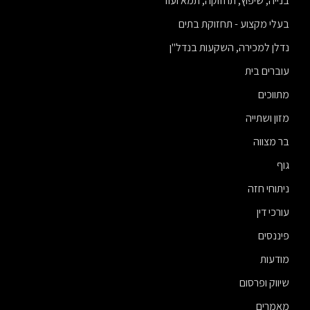
בנייה, שיפוץ, תחזוקה, תמא ועוד
בעלי מקצוע - תחזוקת בתים
נדלן למכירה, השקעות בנדל"ן
עוברים בית
מתווכים
מזון ושתייה
בר מצווה
גוף
ניתוחי חזה
עורכי דין
פיננסים
מודעות
שיווק ופרסום
מאמרים