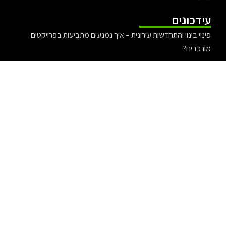
עידכונים
פינוי בינוי והתחדשות עירונית – איך נמנעים מתביעות בפרויקטים
מורכבים?
עורכת דין אלונה קורמן – משפט ציבורי עם ערכים
עורך דין אייל בסרגליק מומחה לדין פלילי
יריב יפת ולהקת צעירי תל אביב – אירוע האיחוד 2025
עורך דין לתביעות ביטוח לאומי להבנת הזכויות מול הביטוח הלאומי
אקזיט מוצלח – כך תעשו אקזיט בצורה נכונה ומדוייקת
מדוע פדומטרים (מדי- צעד) יעילים בניתוח של פעילות גופנית
אהרון ליפנר מציג: ליל סדר אקזוטי בתאילנד או טורקיה!
חיתוך פרספקס בלייזר: טכנולוגיה חדשנית ליצירת מוצרים מרהיבים