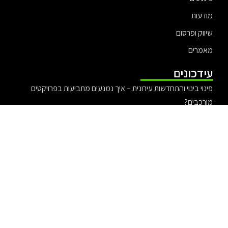
מודעות
שיווק ופרסום
מאמרים
עידכונים
פינוי בינוי והתחדשות עירונית – איך נמנעים מתביעות בפרויקטים
מורכבים?
עורכת דין אלונה קורמן – משפט ציבורי עם ערכים
עורך דין אייל בסרגליק מומחה לדין פלילי
יריב יפת ולהקת צעירי תל אביב – אירוע האיחוד 2025
עורך דין לתביעות ביטוח לאומי להבנת הזכויות מול הביטוח הלאומי
אקזיט מוצלח – כך תעשו אקזיט בצורה נכונה ומדוייקת
מדוע פדומטרים (מדי- צעד) יעילים בניתוח של פעילות גופנית