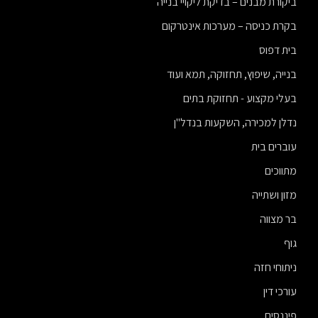
ביקורת מבנים – בדיקת ליקויי בנייה
בקרת כניסה – מערכות אינטרקום
בית דפוס
בנייה, שיפוץ, תחזוקה, תמא ועוד
בעלי מקצוע - תחזוקת בתים
נדלן למכירה, השקעות בנדל"ן
עוברים בית
מתווכים
מזון ושתייה
בר מצווה
גוף
ניתוחי חזה
עורכי דין
פיננסים