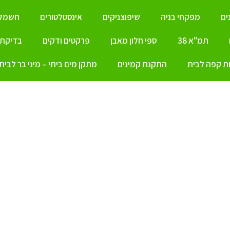
ים
מפקחי בניה
שיפוצניקים
אינסטלטורים
חשמלא
תמ"א 38
ספי חלון מאבן
פרקטים ודקים
בדיקת ל
ת קפה לבית
התקנת קמינים
מתקן מים ביתי – מיני בר לבית