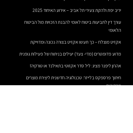
יריב יפת ולהקת צעירי תל אביב – אירוע האיחוד 2025
עורך דין לתביעות ביטוח לאומי להבנת הזכויות מול הביטוח
הלאומי
אקזיט מוצלח – כך תעשו אקזיט בצורה נכונה ומדוייקת
מדוע פדומטרים (מדי- צעד) יעילים בניתוח של פעילות גופנית
אהרון ליפנר מציג: ליל סדר אקזוטי בתאילנד או טורקיה!
חיתוך פרספקס בלייזר: טכנולוגיה חדשנית ליצירת מוצרים
מרהיבים
חידוש פרקט עץ
מתנות לעובדים לטו בשבט – מתנות מיוחדות בחג מיוחד
תפקידיו וסמכויותיו של טוען רבני