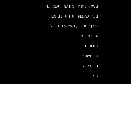
בנייה, שיפוץ, תחזוקה, תמא ועוד
בעלי מקצוע - תחזוקת בתים
נדלן למכירה, השקעות בנדל"ן
עוברים בית
מתווכים
מזון ושתייה
בר מצווה
גוף
ניתוחי חזה
עורכי דין
פיננסים
מודעות
שיווק ופרסום