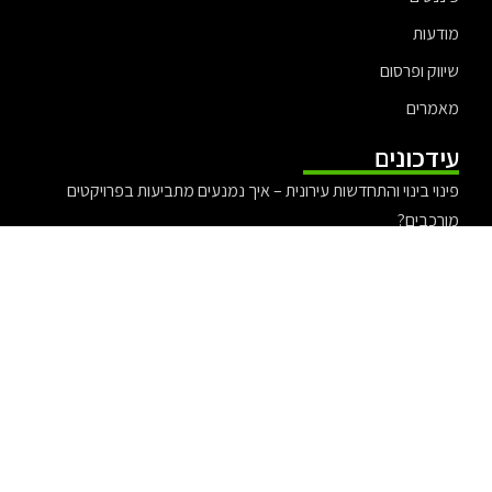
מודעות
שיווק ופרסום
מאמרים
עידכונים
פינוי בינוי והתחדשות עירונית – איך נמנעים מתביעות בפרויקטים
מורכבים?
עורכת דין אלונה קורמן – משפט ציבורי עם ערכים
עורך דין אייל בסרגליק מומחה לדין פלילי
יריב יפת ולהקת צעירי תל אביב – אירוע האיחוד 2025
עורך דין לתביעות ביטוח לאומי להבנת הזכויות מול הביטוח הלאומי
אקזיט מוצלח – כך תעשו אקזיט בצורה נכונה ומדוייקת
מדוע פדומטרים (מדי- צעד) יעילים בניתוח של פעילות גופנית