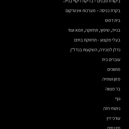
ביקורת מבנים – בדיקת ליקויי בנייה
בקרת כניסה – מערכות אינטרקום
בית דפוס
בנייה, שיפוץ, תחזוקה, תמא ועוד
בעלי מקצוע - תחזוקת בתים
נדלן למכירה, השקעות בנדל"ן
עוברים בית
מתווכים
מזון ושתייה
בר מצווה
גוף
ניתוחי חזה
עורכי דין
פיננסים