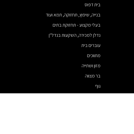
בית דפוס
בנייה, שיפוץ, תחזוקה, תמא ועוד
בעלי מקצוע - תחזוקת בתים
נדלן למכירה, השקעות בנדל"ן
עוברים בית
מתווכים
מזון ושתייה
בר מצווה
גוף
ניתוחי חזה
עורכי דין
פיננסים
מודעות