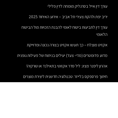
עורך דין אייל בסרגליק מומחה לדין פלילי
יריב יפת ולהקת צעירי תל אביב – אירוע האיחוד 2025
עורך דין לתביעות ביטוח לאומי להבנת הזכויות מול הביטוח
הלאומי
אקזיט מוצלח – כך תעשו אקזיט בצורה נכונה ומדוייקת
מדוע פדומטרים (מדי- צעד) יעילים בניתוח של פעילות גופנית
אהרון ליפנר מציג: ליל סדר אקזוטי בתאילנד או טורקיה!
חיתוך פרספקס בלייזר: טכנולוגיה חדשנית ליצירת מוצרים
מרהיבים
חידוש פרקט עץ
מתנות לעובדים לטו בשבט – מתנות מיוחדות בחג מיוחד
תפקידיו וסמכויותיו של טוען רבני