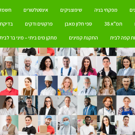
ים
מפקחי בניה
שיפוצניקים
אינסטלטורים
חשמלא
תמ"א 38
ספי חלון מאבן
פרקטים ודקים
בדיקת ל
ת קפה לבית
התקנת קמינים
מתקן מים ביתי – מיני בר לבית