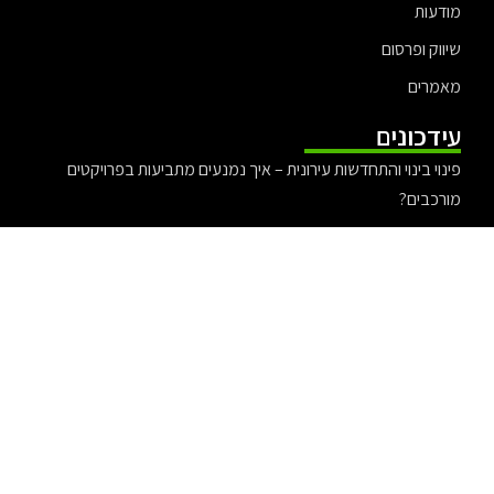
מודעות
שיווק ופרסום
מאמרים
עידכונים
פינוי בינוי והתחדשות עירונית – איך נמנעים מתביעות בפרויקטים
מורכבים?
עורכת דין אלונה קורמן – משפט ציבורי עם ערכים
עורך דין אייל בסרגליק מומחה לדין פלילי
יריב יפת ולהקת צעירי תל אביב – אירוע האיחוד 2025
עורך דין לתביעות ביטוח לאומי להבנת הזכויות מול הביטוח הלאומי
אקזיט מוצלח – כך תעשו אקזיט בצורה נכונה ומדוייקת
מדוע פדומטרים (מדי- צעד) יעילים בניתוח של פעילות גופנית