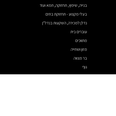
בנייה, שיפוץ, תחזוקה, תמא ועוד
בעלי מקצוע - תחזוקת בתים
נדלן למכירה, השקעות בנדל"ן
עוברים בית
מתווכים
מזון ושתייה
בר מצווה
גוף
ניתוחי חזה
עורכי דין
פיננסים
מודעות
שיווק ופרסום