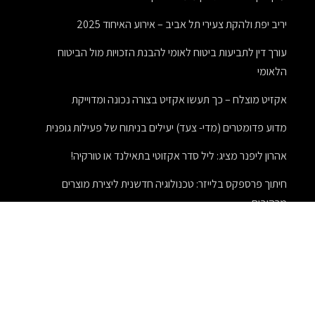
יריב יפת ולהקת צעירי תל אביב – אירוע האיחוד 2025
עורך דין לתביעות ביטוח לאומי להבנת הזכויות מול הביטוח
הלאומי
אקזיט מוצלח – כך תעשו אקזיט בצורה נכונה ומדוייקת
מדוע פדומטרים (מדי- צעד) יעילים בניתוח של פעילות גופנית
אהרון ליפנר מציג: ליל סדר אקזוטי בתאילנד או טורקיה!
חיתוך פרספקס בלייזר: טכנולוגיה חדשנית ליצירת מוצרים
מרהיבים
חידוש פרקט עץ
מתנות לעובדים לטו בשבט – מתנות מיוחדות בחג מיוחד
תפקידיו וסמכויותיו של טוען רבני