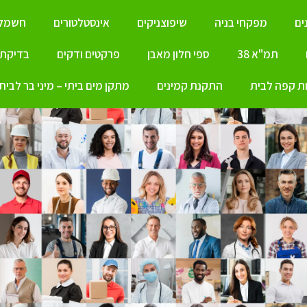
ים
מפקחי בניה
שיפוצניקים
אינסטלטורים
חשמלא
תמ"א 38
ספי חלון מאבן
פרקטים ודקים
בדיקת ל
ת קפה לבית
התקנת קמינים
מתקן מים ביתי – מיני בר לבית