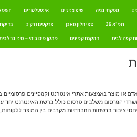
ים
מפקחי בניה
שיפוצניקים
אינסטלטורים
חשמלא
תמ"א 38
ספי חלון מאבן
פרקטים ודקים
בדיקת ל
ת קפה לבית
התקנת קמינים
מתקן מים ביתי – מיני בר לבית
ת
 אדם או מוצר באמצעות אתרי אינטרנט וקמפיינים פרסומיים 
תיות, כיום על ידי פתיחת עמוד מעריצים (עמוד LIKE) משרדי הפרסום משלבים פרסום כו
סי ציבור ברשתות החברתיות מקרבים בין המוצר ללקוחות, 