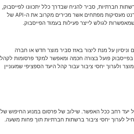
א ה-facebook, וכאשר מתכוונים אל יחסי ציבור ברשתות חברתיות, סביר להניח שבדרך כלל יתכוונו לפייסבוק,
ממש כמו מנוע החיפוש של גוגל, פייסבוק כרגע הוא השחקן העיקרי בשוק הרשתות החברתיות. חברות יחסי הציבור באינטרנט מעסיקות מפתחים אשר מכירים מקרוב את ה-API של
שמאפשרות לגולש לייצר פעילות בעמוד הפייסבוק.
 וניסיון על מנת ליצור באזז סביר מוצר חדש או חברה
מות בפייסבוק. מנגנון הפרסום בפייסבוק פועל בצורה חכמה ומאפשר למקד פרסומות לקהל
צר ולערוך יחסי ציבור עבור קהל היעד הספציפי שמעוניין
ל יעד רחב ככל האפשר. שילוב של פרסום במנוע החיפוש של
יל לערוך יחסי ציבור ברשתות חברתיות תוך פחות משעה.