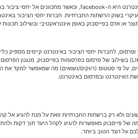
הרשת החברתית הפופולארית ביותר שקיימת היום ברשת האינטרנט הי
צר או אדם בפייסבוק באופן אינטראקטיבי ובשילוב תכונות 
 ופרסום, לחברות יחסי הציבור באינטרנט קיימים מספיק כלים
חדשה וזאת באמצעות הבאת תנועה רבה לעמוד מעריצים (LIKE) בשילוב של פרסום בפרסו
ים, על פי סטטוס (רווקים/נשואים) מה שמאפשר למקד את המו
רשת האינטרנט ובפרסום באינטרנט.
ונים ולא רק ברשתות החברתיות וזאת על מנת להגיע אל קה
ה של פייסבוק מאפשרות להגיע לקהל היעד תוך דקות ולהתח
כם על הצד הטוב ביותר.