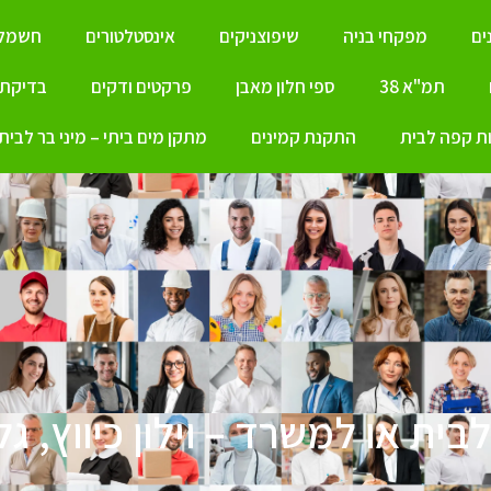
ים
מפקחי בניה
שיפוצניקים
אינסטלטורים
חשמלא
תמ"א 38
ספי חלון מאבן
פרקטים ודקים
בדיקת ל
ת קפה לבית
התקנת קמינים
מתקן מים ביתי – מיני בר לבית
בית או למשרד – וילון כיווץ, גל