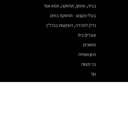
בנייה, שיפוץ, תחזוקה, תמא ועוד
בעלי מקצוע - תחזוקת בתים
נדלן למכירה, השקעות בנדל"ן
עוברים בית
מתווכים
מזון ושתייה
בר מצווה
גוף
ניתוחי חזה
עורכי דין
פיננסים
מודעות
שיווק ופרסום