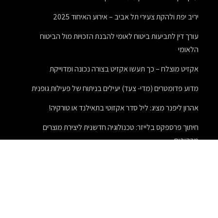
יריב יפת ולהקת צעירי תל אביב – אירוע האיחוד 2025
עורך דין לתביעות ביטוח לאומי להבנת הזכויות מול הביטוח
הלאומי
אקזיט מוצלח – כך תעשו אקזיט בצורה נכונה ומדוייקת
מדוע פדומטרים (מדי- צעד) יעילים בניתוח של פעילות גופנית
אהרון ליפנר מציג: ליל סדר אקזוטי בתאילנד או טורקיה!
חיתוך פרספקס בלייזר: טכנולוגיה חדשנית ליצירת מוצרים
מרהיבים
חידוש פרקט עץ
מתנות לעובדים לטו בשבט – מתנות מיוחדות בחג מיוחד
תפקידיו וסמכויותיו של טוען רבני